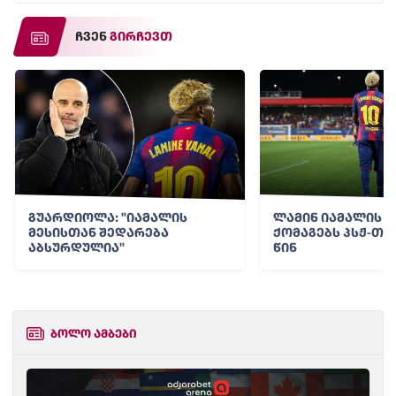
ჩვენ
გირჩევთ
გუარდიოლა: "იამალის
ლამინ იამალის 
მესისთან შედარება
ქომაგებს პსჟ-თა
აბსურდულია"
წინ
ბოლო ამბები