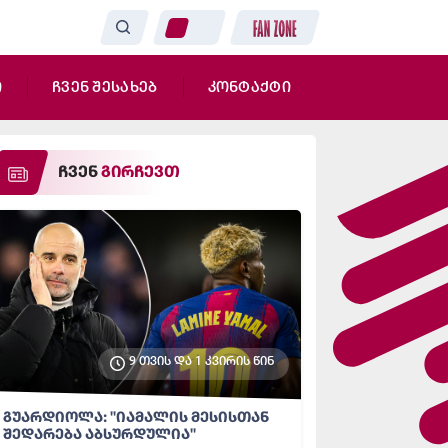
ი
ჩვენ შესახებ
კონტაქტი
ჩვენ
გირჩევთ
9 თვის და 1 კვირის წინ
გუარდიოლა: "იამალის მესისთან
შედარება აბსურდულია"