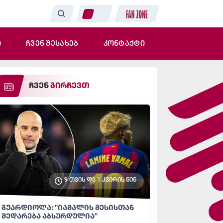
ი
ჩვენ შესახებ
კონტაქტი
ჩვენ
გირჩევთ
9 თვის და 1 კვირის წინ
გუარდიოლა: "იამალის მესისთან
შედარება აბსურდულია"