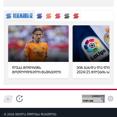
REALMANIA.GE
ლუკა მოდრიჩს
ვინ გახდა ლა ლიგის
მოულოდნელი მსურველი
2024/25 წლების სეზო
გამოუჩდა - რას წერს "Marca"
საუკეთესო ფეხბურ
© 2026 ყველა უფლება დაცულია